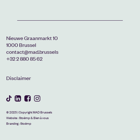
Nieuwe Graanmarkt 10
1000 Brussel
contact@mad.brussels
+32 2 880 85 62
Disclaimer
© 2025 | Copyright MAD Brussels
Website :
Stoëmp
&
Bien à vous
Branding :
Stoëmp