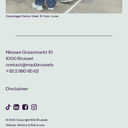
Copenhagen Fashion Week © Victor Jones
Copenhagen Fashion Week © Victor Jones
Nieuwe Graanmarkt 10
1000 Brussel
contact@mad.brussels
+32 2 880 85 62
Disclaimer
© 2025 | Copyright MAD Brussels
Website :
Stoëmp
&
Bien à vous