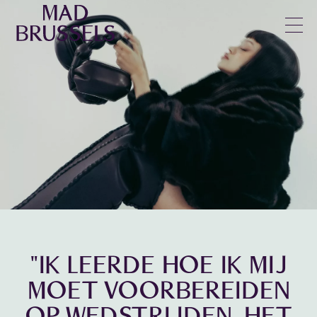
© Hanna Pallot
en
u
"IK LEERDE HOE IK MIJ
MOET VOORBEREIDEN
OP WEDSTRIJDEN, HET